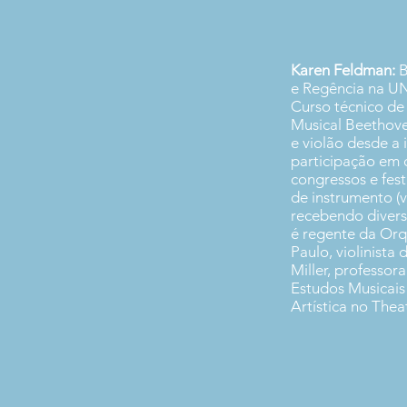
Karen Feldman:
B
e Regência na U
Curso técnico de
Musical Beethov
e violão desde a 
participação em 
congressos e fest
de instrumento (vi
recebendo diver
é regente da Orq
Paulo, violinist
Miller, professor
Estudos Musicais
Artística no Thea