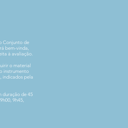
no Conjunto de
rá bem-vinda,
ita à avaliação.
irir o material
 o instrumento
s, indicados pela
om duração de 45
 9h00, 9h45,