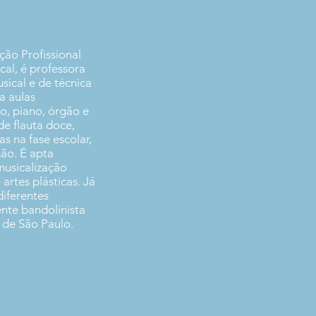
ção Profissional
al, é professora
sical e de técnica
a aulas
do, piano, órgão e
de flauta doce,
s na fase escolar,
são. É apta
usicalização
e artes plásticas. Já
diferentes
nte bandolinista
 de São Paulo.