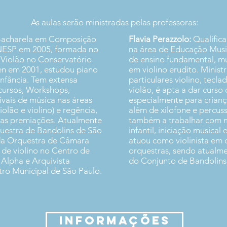
As aulas serão ministradas pelas professoras:
acharela em Composição
Flavia Perazzolo:
Qualifica
NESP em 2005, formada no
na área de Educação Music
 Violão no Conservatório
de ensino fundamental, mu
en em 2001, estudou piano
em violino erudito. Ministr
infância. Tem extensa
particulares violino, tecla
cursos, Workshops,
violão, é apta a dar curso 
ivais de música nas áreas
especialmente para criança
olão e violino) e regência,
além de xilofone e percus
sas premiações. Atualmente
também a trabalhar com m
uestra de Bandolins de São
infantil, iniciação musical 
a da Orquestra de Câmara
atuou como violinista em 
a de violino no Centro de
orquestras, sendo atualme
 Alpha e Arquivista
do Conjunto de Bandolins
tro Municipal de São Paulo.
INFORMAÇÕES