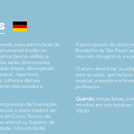
S
cendo aulas particulares de
A participação do aluno 
nstrumental (violão ou
Bandolins de São Paulo se
rica (teoria, solfejo e
mas não obrigatória, e suje
ulas serão direcionadas
zado amplo, abrangendo
O aluno deverá ter ou adqu
musical, repertório,
para as aulas, que incluirá
a, cultura e demais
musical, acessórios e livro
ente relacionados à
professora.
Quando:
terças-feiras, c
em previsão de finalização,
minutos, em três horários:
nços, o aluno poderá ser
10h30.
a um Curso Técnico de
rvatório) ou Superior de
dade / Universidade).