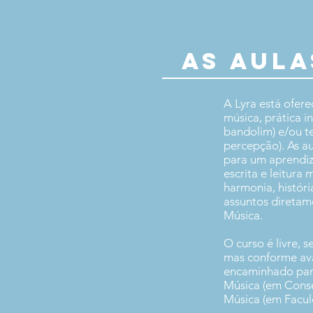
AS AULA
A Lyra está ofere
música, prática i
bandolim) e/ou teó
percepção). As a
para um aprendi
escrita e leitura 
harmonia, históri
assuntos diretam
Música.
O curso é livre, s
mas conforme ava
encaminhado par
Música (em Conse
Música (em Facul