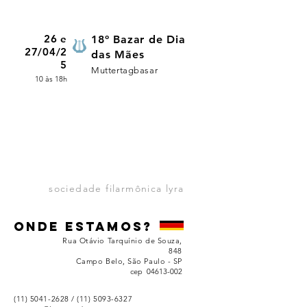
26 e
18º Bazar de Dia
27/04/2
das Mães
5
Muttertagbasar
10 às 18h
sociedade filarmônica lyra
onde estamos?
Rua Otávio Tarquínio de Souza,
848
Campo Belo, São Paulo - SP
cep 04613-002
(11) 5041-2628
/ (11)
5093-6327