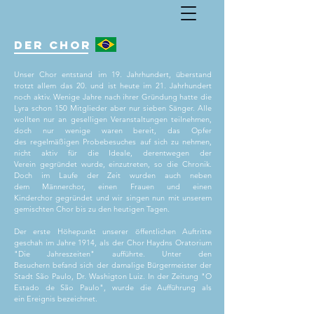
DER CHOR
Unser Chor entstand im 19. Jahrhundert, überstand
trotzt allem das 20. und ist heute im 21. Jahrhundert
noch aktiv. Wenige Jahre nach ihrer Gründung hatte die
Lyra schon 150 Mitglieder aber nur sieben Sänger. Alle
wollten nur an geselligen Veranstaltungen teilnehmen,
doch nur wenige waren bereit, das Opfer
des regelmäßigen Probebesuches auf sich zu nehmen,
nicht aktiv für die Ideale, derentwegen der
Verein gegründet wurde, einzutreten, so die Chronik.
Doch im Laufe der Zeit wurden auch neben
dem Männerchor, einen Frauen und einen
Kinderchor gegründet und wir singen nun mit unserem
gemischten Chor bis zu den heutigen Tagen.
Der erste Höhepunkt unserer öffentlichen Auftritte
geschah im Jahre 1914, als der Chor Haydns Oratorium
"Die Jahreszeiten" aufführte. Unter den
Besuchern befand sich der damalige Bürgermeister der
Stadt São Paulo, Dr. Washigton Luiz. In der Zeitung "O
Estado de São Paulo", wurde die Aufführung als
ein Ereignis bezeichnet.