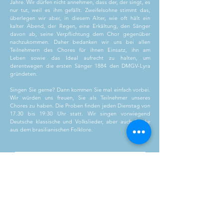
Jahre. Wir dürfen nicht annehmen, dass der, der singt, es
nur tut, weil es ihm gefällt. Zweifelsohne stimmt das,
überlegen wir aber, in diesem Alter, wie oft hält ein
kalter Abend, der Regen, eine Erkältung, den Sänger
davon ab, seine Verpflichtung dem Chor gegenüber
nachzukommen. Daher bedanken wir uns bei allen
Teilnehmern des Chores für ihnen Einsatz, ihn am
Leben sowie das Ideal aufrecht zu halten, um
derentwegen die ersten Sänger 1884 den DMGV-Lyra
gründeten.
Singen Sie gerne? Dann kommen Sie mal einfach vorbei.
Wir würden uns freuen, Sie als Teilnehmer unseres
Chores zu haben. Die Proben finden jeden Dienstag von
17.30 bis 19:30 Uhr statt. Wir singen vorwiegend
Deutsche klassische und Volkslieder, aber auch Stücke
aus dem brasilianischen Folklore.
agenda und infos