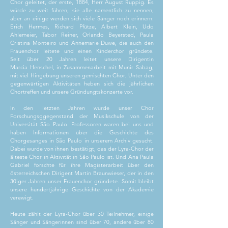
Chor geleitet, der erste, 1884, Herr August Ruppig. Es
würde zu weit führen, sie alle namentlich zu nennen,
aber an einige werden sich viele Sänger noch erinnern:
Erich Hermes, Richard Pfütze, Albert Klein, Udo
Ahlemeier, Tabor Reiner, Orlando Beyersted, Paula
Cristina Monteiro und Annemarie Duwe, die auch den
Frauenchor leitete und einen Kinderchor gründete.
Seit über 20 Jahren leitet unsere Dirigentin
Marcia Henschel, in Zusammenarbeit mit Munir Sabag,
mit viel Hingebung unseren gemischten Chor. Unter den
gegenwärtigen Aktivitäten heben sich die jährlichen
Chortreffen und unsere Gründungtskonzerte vor.
In den letzten Jahren wurde unser Chor
Forschungsggegenstand der Musikschule von der
Universität São Paulo. Professoren waren bei uns und
haben Informationen über die Geschichte des
Chorgesanges in São Paulo in unserem Archiv gesucht.
Dabei wurde von ihnen bestätigt, das der Lyra-Chor der
älteste Chor in Aktivität in São Paulo ist. Und Ana Paula
Gabriel forschte für ihre Magisterarbeit über den
österreichschen Dirigent Martin Braunwieser, der in den
30iger Jahren unser Frauenchor gründete. Somit bleibt
unsere hundertjährige Geschichte von der Akademie
verewigt.
Heute zählt der Lyra-Chor über 30 Teilnehmer, einige
Sänger und Sängerinnen sind über 70, andere über 80