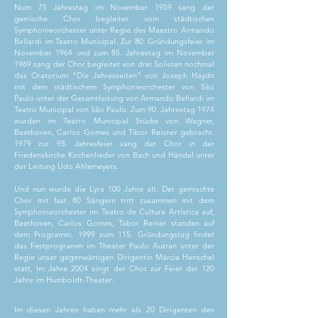
Num 75 Jahrestag im November 1959 sang der
gemische Chor begleitet vom städtischen
Symphonieorchester unter Regie des Maestro Armando
Bellardi im Teatro Municipal. Zur 80. Gründungsfeier im
November 1964 und zum 85. Jahrestag im November
1969 sang der Chor begleitet von drei Solisten nochmal
das Oratorium "Die Jahreszeiten" von Joseph Haydn
mit dem städtischem Symphonieorchester von São
Paulo unter der Gesamtleitung von Armando Bellardi im
Teatro Municipal von São Paulo. Zum 90. Jahrestag 1974
wurden im Teatro Municipal Stücke von Wagner,
Beethoven, Carlos Gomes und Tibor Reisner gebracht.
1979 zur 95. Jahresfeier sang der Chor in der
Friedenskirche Kirchenlieder von Bach und Händel unter
der Leitung
Udo Ahlemeyers.
Und nun wurde die Lyra 100 Jahre alt. Der gemischte
Chor mit fast 80 Sängern tritt zusammen mit dem
Symphonieorchester im Teatro de Cultura Artística auf,
Beethoven, Carlos Gomes, Tabor Reiner standen auf
dem Programm. 1999 zum 115. Gründungstag findet
das Festprogramm im Theater Paulo Autran unter der
Regie unser gegenwärtigen Dirigentin Márcia Henschel
statt, Im Jahre 2004 singt der Chor zur Feier der 120
Jahre im Humboldt-Theater.
Im diesen Jahren haben mehr
als 20 Dirigenten den