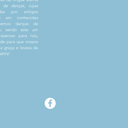
de danças, cujas
adas por antigos
e em conhecidas
azemos danças de
o, sendo este um
azeroso para nós,
de para que nossos
a graça e leveza da
eht’s!