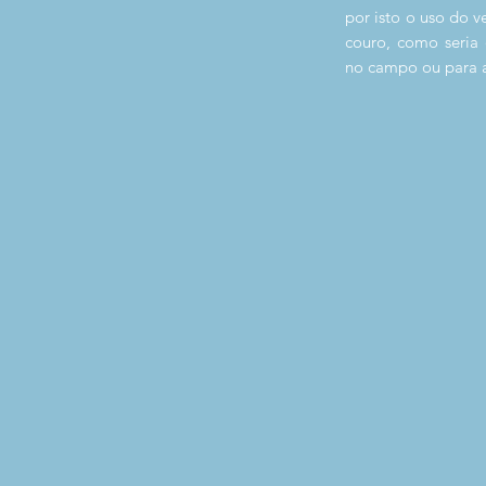
por isto o uso do v
couro, como seria 
no campo ou para 
IMG_5410