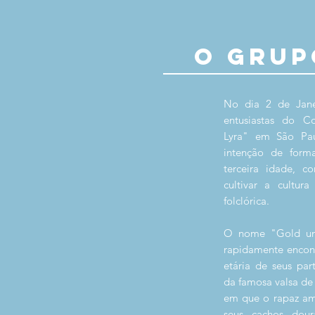
O GRUP
No dia 2 de Jan
entusiastas do Co
Lyra" em São Paul
intenção de for
terceira idade, 
cultivar a cultu
folclórica.
O nome "Gold und 
rapidamente encon
etária de seus par
da famosa valsa d
em que o rapaz am
seus cachos dou