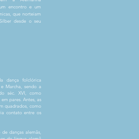
 um encontro e um
nicas, que norteiam
Silber desde o seu
 dança folclórica
 e Marcha, sendo a
do séc. XVI, como
 em pares. Antes, as
 em quadrados, como
ia contato entre os
 de danças alemãs,
ões de língua alemã