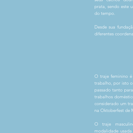
prata, sendo este 
do tempo.
Desde sua fundaçã
diferentes coorden
O traje feminino 
trabalho, por isto 
passado tanto par
trabalhos doméstic
considerado um traj
na Oktoberfest de 
O traje masculi
modalidade usada 