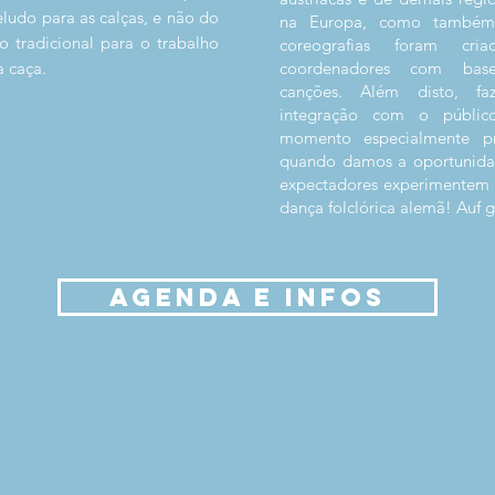
eludo para as calças, e não do
na Europa, como também 
o tradicional para o trabalho
coreografias foram cri
a caça.
coordenadores com bas
canções. Além disto, f
integração com o públic
momento especialmente pr
quando damos a oportunida
expectadores experimentem 
dança folclórica alemã! Auf g
AGENDA E INFOS