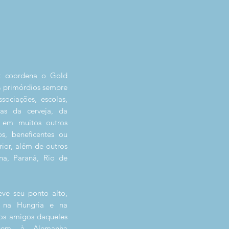
t coordena o Gold
s primórdios sempre
sociações, escolas,
stas da cerveja, da
 em muitos outros
s, beneficentes ou
ior, além de outros
na, Paraná, Rio de
ve seu ponto alto,
 na Hungria e na
os amigos daqueles
iagem
à Alemanha