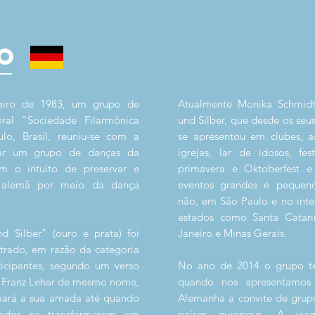
O
eiro de 1983, um grupo de
Atualmente Monika Schmid
ral "Sociedade Filarmônica
und Silber, que desde os seu
o, Brasil, reuniu-se com a
se apresentou em clubes, as
mar um grupo de danças da
igrejas, lar de idosos, fe
com o intuito de
preservar e
primavera e Oktoberfest e
ra alemã por meio da dança
eventos grandes e pequeno
não, em São Paulo e no inter
estados como Santa Catari
Silber" (ouro e prata) foi
Janeiro e Minas Gerais.
trado, em razão da categoria
ticipantes, segundo um verso
No ano de 2014 o grupo te
e Franz Lehar de mesmo nome,
quando nos apresentamos
ará a sua amada até quando
Alemanha a convite de grup
rados se transformarem em
países europeus. A v