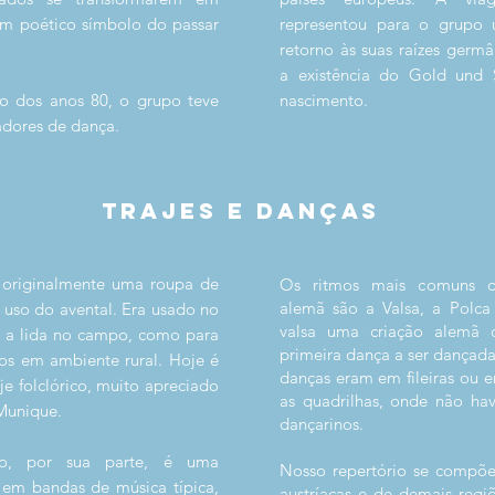
um poético símbolo do passar
representou para o grupo
retorno às suas raízes germâ
a existência do Gold und 
o dos anos 80, o grupo teve
nascimento.
adores de dança.
TRAJES E DANÇAS
é originalmente uma roupa de
Os ritmos mais comuns da
alemã são a Valsa, a Polca
o uso do avental. Era usado no
valsa uma criação alemã 
a a lida no campo, como para
primeira dança a ser dançada
os em ambiente rural. Hoje é
danças eram em fileiras ou
e folclórico, muito apreciado
as quadrilhas, onde não hav
Munique.
dançarinos.
no, por sua parte, é uma
Nosso repertório se compõe
em bandas de música típica,
austríacas e de demais regi